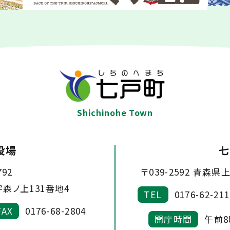
Shichinohe Town
役場
七
792
〒039-2592
青森県上
森ノ上131番地4
TEL
0176-62-211
FAX
0176-68-2804
開庁時間
午前8