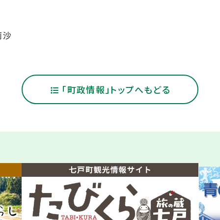
0
莉沙
「町政情報」トップへもどる