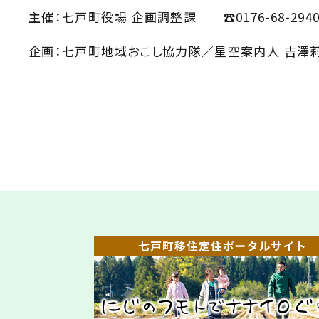
主催：七戸町役場 企画調整課 ☎︎0176-68-294
企画：七戸町地域おこし協力隊／星空案内人 吉澤