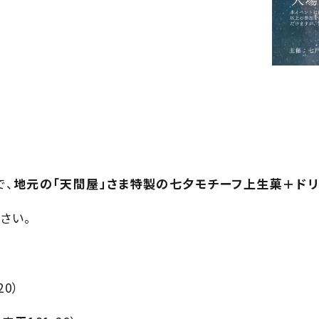
で、
地元の「天間屋」さま特製の七夕モチーフ上生菓＋ドリ
さい。
20）