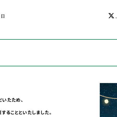
0日
だいたため、
催することといたしました。