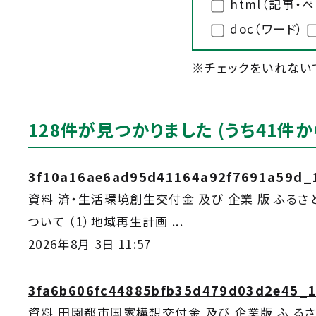
html（記事・
doc（ワード）
※チェックをいれない
128件が見つかりました (うち41件か
3f10a16ae6ad95d41164a92f7691a59d_1
資料 済・生活環境創生交付金 及び 企業 版 ふるさ
ついて （1）地域再生計画 ...
2026年8月 3日 11:57
3fa6b606fc44885bfb35d479d03d2e45_1
資料 田園都市国家構想交付金 及び 企業版 ふ るさ