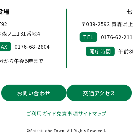
役場
七
792
〒039-2592
青森県上
森ノ上131番地4
TEL
0176-62-211
FAX
0176-68-2804
開庁時間
午前8
5分から午後5時まで
お問い合わせ
交通アクセス
ご利用ガイド
免責事項
サイトマップ
©Shichinohe Town. All Rights Reserved.