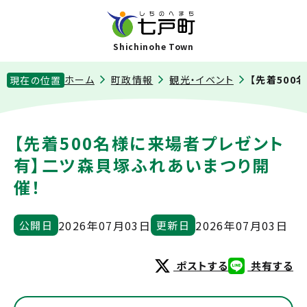
Shichinohe Town
ホーム
町政情報
観光・イベント
【先着50
現在の位置
【先着500名様に来場者プレゼント
有】二ツ森貝塚ふれあいまつり開
催！
2026年07月03日
2026年07月03日
公開日
更新日
ポストする
共有する