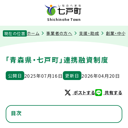
Shichinohe Town
ホーム
事業者の方へ
支援・助成
創業・中小
現在の位置
「青森県・七戸町」連携融資制度
2025年07月16日
2026年04月20日
公開日
更新日
ポストする
共有する
目次