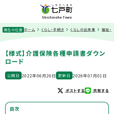
Shichinohe Town
ホーム
くらし・手続き
くらしの出来事
福祉・
現在の位置
【様式】介護保険各種申請書ダウン
ロード
2022年06月20日
2026年07月01日
公開日
更新日
ポストする
共有する
目次