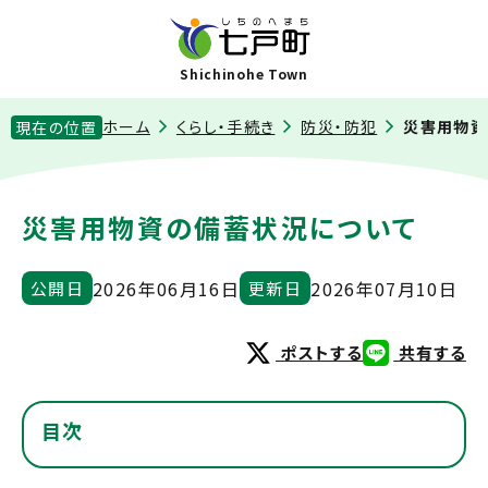
Shichinohe Town
ホーム
くらし・手続き
防災・防犯
災害用物資
現在の位置
災害用物資の備蓄状況について
2026年06月16日
2026年07月10日
公開日
更新日
ポストする
共有する
目次